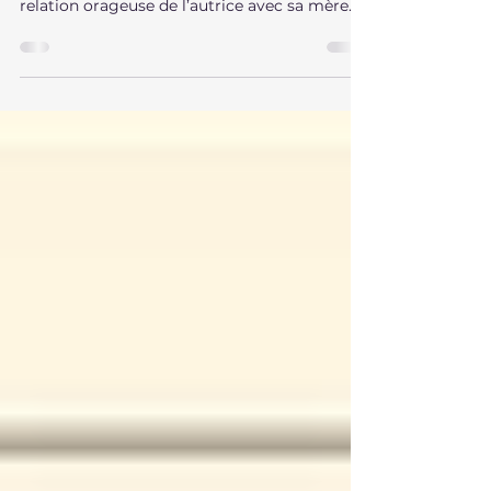
Arundhati Roy
Un récit autobiographique centré sur la
relation orageuse de l’autrice avec sa mère.