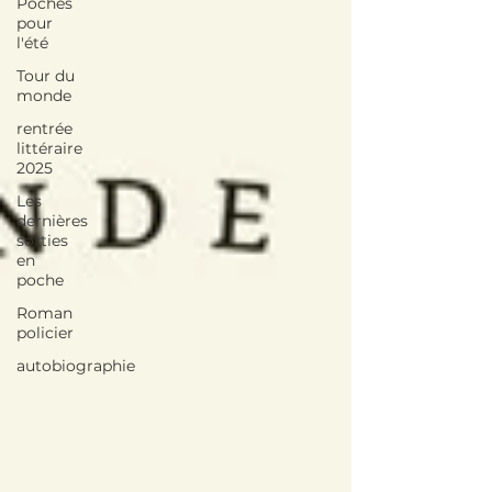
Poches
pour
l'été
Tour du
monde
rentrée
littéraire
2025
Les
dernières
sorties
en
poche
Roman
policier
autobiographie