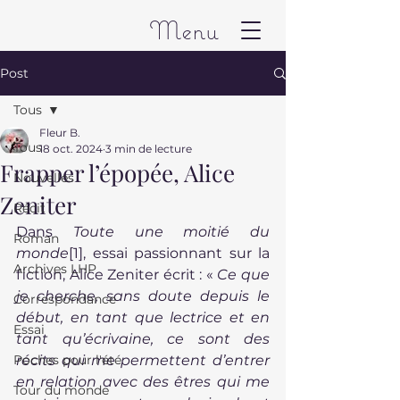
Menu
Post
Tous
Fleur B.
Tous
18 oct. 2024
3 min de lecture
Frapper l’épopée, Alice
Nouvelles
Zeniter
Récit
Dans 
Toute une moitié du 
Roman
monde
[1]
, essai passionnant sur la 
Archives LHP
fiction, Alice Zeniter écrit : « 
Ce que 
je cherche, sans doute depuis le 
Correspondance
début, en tant que lectrice et en 
Essai
tant qu’écrivaine, ce sont des 
Poches pour l'été
récits qui me permettent d’entrer 
en relation avec des êtres qui me 
Tour du monde