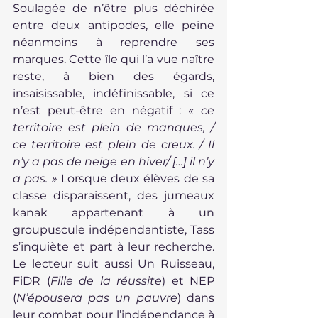
Soulagée de n’être plus déchirée 
entre deux antipodes, elle peine 
néanmoins à reprendre ses 
marques. Cette île qui l’a vue naître 
reste, à bien des égards, 
insaisissable, indéfinissable, si ce 
n’est peut-être en négatif : 
« ce 
territoire est plein de manques, / 
ce territoire est plein de creux. / Il 
n’y a pas de neige en hiver/ […] il n’y 
a pas. »
 Lorsque deux élèves de sa 
classe disparaissent, des jumeaux 
kanak appartenant à un 
groupuscule indépendantiste, Tass 
s’inquiète et part à leur recherche. 
Le lecteur suit aussi Un Ruisseau, 
FiDR (
Fille de la réussite
) et NEP 
(
N’épousera pas un pauvre
) dans 
leur combat pour l’indépendance à 