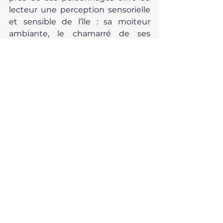
lecteur une perception sensorielle 
et sensible de l’île : sa moiteur 
ambiante, le chamarré de ses 
fleurs, ses « 
araucarias aux 
silhouettes noires et splendides 
contre les nuages blancs
 » ou 
encore le « 
mélange de 
claquements et de coassements
 » 
des margouillats.
Une lecture instructive et 
saisissante.
Frapper l’épopée, 
Alice Zeniter, 
Flammarion, 2024, 352 pages.
[1]
Toute une moitié du monde
, 
Alice Zeniter, Flammarion, 2022, 