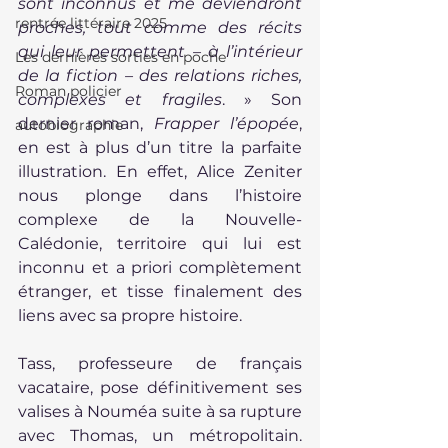
sont inconnus et me deviendront 
rentrée littéraire 2025
proches, tout comme des récits 
qui leur permettent – à l’intérieur 
Les dernières sorties en poche
de la fiction – des relations riches, 
Roman policier
complexes et fragiles
. » Son 
dernier roman, 
Frapper l’épopée
, 
autobiographie
en est à plus d’un titre la parfaite 
illustration. En effet, Alice Zeniter 
nous plonge dans l’histoire 
complexe de la Nouvelle-
Calédonie, territoire qui lui est 
inconnu et a priori complètement 
étranger, et tisse finalement des 
liens avec sa propre histoire.
Tass, professeure de français 
vacataire, pose définitivement ses 
valises à Nouméa suite à sa rupture 
avec Thomas, un métropolitain. 