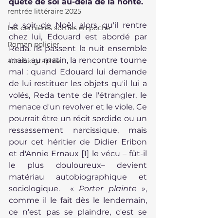
quête de soi au-delà de la honte.
rentrée littéraire 2025
Le soir de Noël, alors qu'il rentre 
Les dernières sorties en poche
chez lui, Edouard est abordé par 
Roman policier
Reda. Ils passent la nuit ensemble 
mais, au matin, la rencontre tourne 
autobiographie
mal : quand Edouard lui demande 
de lui restituer les objets qu'il lui a 
volés, Reda tente de l'étrangler, le 
menace d'un revolver et le viole. Ce 
pourrait être un récit sordide ou un 
ressassement narcissique, mais 
pour cet héritier de Didier Eribon 
et d'Annie Ernaux 
[1]
 le vécu 
– 
fût-il 
le plus douloureux
–
 devient 
matériau autobiographique et 
sociologique.  « 
Porter plainte 
», 
comme il le fait dès le lendemain, 
ce n'est pas se plaindre, c'est se 