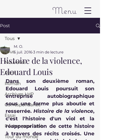
Menu
Post
Tous
M. O.
Tous
5 juil. 2016
3 min de lecture
Histoire de la violence,
Nouvelles
Edouard Louis
Récit
Dans son deuxième roman, 
Roman
Edouard Louis poursuit son 
Archives LHP
entreprise autobiographique 
sous une forme plus aboutie et 
Correspondance
resserrée. 
Histoire de la violence
, 
Essai
c'est l'histoire d'un viol et la 
Poches pour l'été
réappropriation de cette histoire 
à travers des récits croisés. Une 
Tour du monde