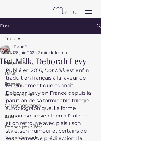
Menu
Post
Tous
Fleur B.
Tous
28 juin 2024
2 min de lecture
Hot Milk, Deborah Levy
Nouvelles
Publié en 2016, 
Hot Milk
 est enfin 
Récit
traduit en français à la faveur de 
Roman
l’engouement que connait 
Deborah Levy en France depuis la 
Archives LHP
parution de sa formidable trilogie 
Correspondance
autobiographique. La forme 
romanesque sied bien à l’autrice 
Essai
et on retrouve avec plaisir son 
Poches pour l'été
style, son humour et certains de 
Tour du monde
ses thèmes de prédilection : la 