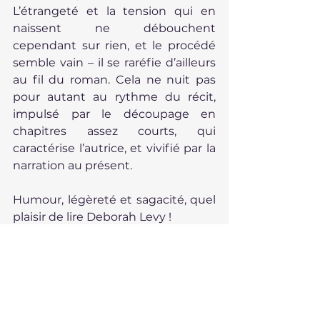
L’étrangeté et la tension qui en 
naissent ne débouchent 
cependant sur rien, et le procédé 
semble vain – il se raréfie d’ailleurs 
au fil du roman. Cela ne nuit pas 
pour autant au rythme du récit, 
impulsé par le découpage en 
chapitres assez courts, qui 
caractérise l’autrice, et vivifié par la 
narration au présent.
Humour, légèreté et sagacité, quel 
plaisir de lire Deborah Levy !
Hot Milk
, Deborah Levy, traduit de 
l’anglais par Céline Leroy, éditions 
du sous-sol, 2024, 320 pages.
famille
Europe