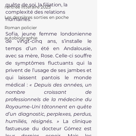
quête de soi, la filiation, la 
rentrée littéraire 2025
complexité des relations 
Les dernières sorties en poche
humaines.
Roman policier
Sofia, jeune femme londonienne 
autobiographie
de vingt-cinq ans, s’installe le 
temps d’un été en Andalousie, 
avec sa mère, Rose. Celle-ci souffre 
de symptômes fluctuants qui la 
privent de l’usage de ses jambes et 
qui laissent pantois le monde 
médical : 
« Depuis des années, un 
nombre croissant de 
professionnels de la médecine du 
Royaume-Uni tâtonnent en quête 
d’un diagnostic, perplexes, perdus, 
humiliés, résignés. »
 La clinique 
fastueuse du docteur Gómez est 
leur dernier espoir. Mais les 