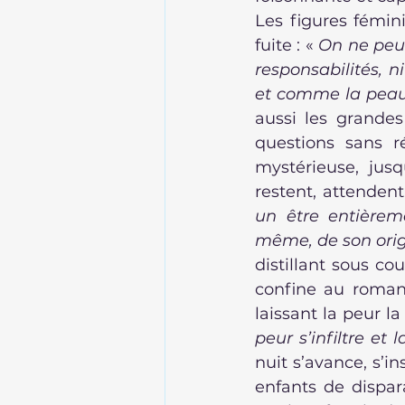
Les figures fémini
fuite : « 
On ne peut
responsabilités, 
et comme la peau,
aussi les grandes
questions sans r
mystérieuse, jus
un être entièrem
même, de son ori
distillant sous cou
confine au roman d
laissant la peur l
peur s’infiltre et 
nuit s’avance, s’in
enfants de dispar