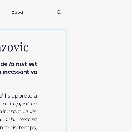
Essai
azovic
de la nuit 
est 
 incessant va 
il s’apprête à 
d il apprit ce 
t entre la vie 
 Dehr n’étant 
n trois temps, 