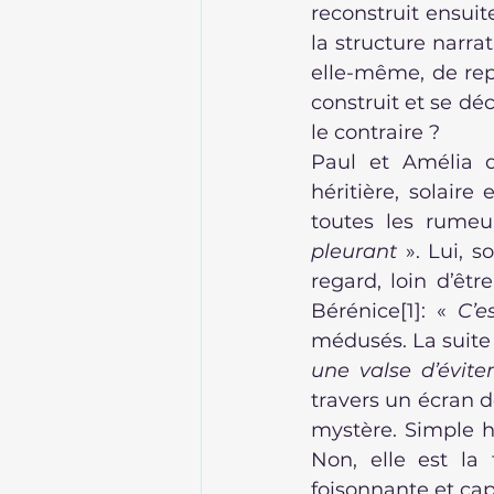
reconstruit ensuit
la structure narrat
elle-même, de rep
construit et se déc
le contraire ?
Paul et Amélia d
héritière, solaire
toutes les rumeu
pleurant
 ». Lui, s
regard, loin d’êtr
Bérénice
[1]
: « 
C’e
une valse d’évit
travers un écran d
mystère. Simple h
Non, elle est la 
foisonnante et cap