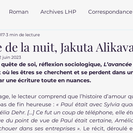
Roman
Archives LHP
Correspondance
017
3 min de lecture
ur du monde
rentrée littéraire 2025
 de la nuit, Jakuta Alikav
2 juin 2023
 poche
Roman policier
autobiographie
quête de soi, réflexion sociologique, 
L’avancée 
t où les êtres se cherchent et se perdent dans un
ar une écriture toute en nuances.
ge, le lecteur comprend que l’histoire d’amour qu’
pas de fin heureuse : 
« Paul était avec Sylvia quan
élia Dehr. […] Ce fut un coup de téléphone, elle étai
sue du point de vue de Paul était certaine, Amélia
houer dans ses entreprises ».
 Le récit, déroulé e