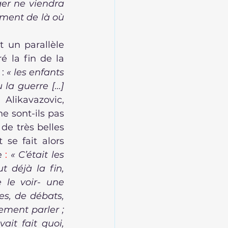
er ne viendra 
ment de là où 
et un
parallèle 
 la fin de la 
: 
« les enfants 
la guerre […] 
 Alikavazovic, 
e sont-ils pas 
e très belles 
 se fait alors 
e
 :
« C’était les 
 déjà la fin, 
 le voir- une 
, de débats, 
ement parler ; 
ait fait quoi, 