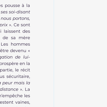
s pousse à la 
ses soi-disant 
nous portons, 
prix
 ». Ce sont 
 laissent des 
s de sa mère 
. Les hommes 
restent, attendent, et se perdent. Ainsi de Paul qui a conscience d’être devenu « 
ation de lui-
prospère en la 
rtie, le récit 
 sécuritaire, 
la peur mais la 
à distance
 ». La 
 n’empêche les 
stent vaines, 