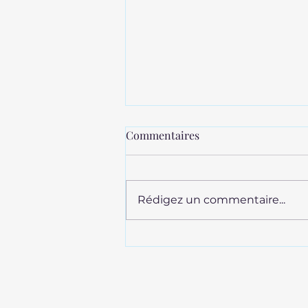
Commentaires
Rédigez un commentaire...
Un été sans les hommes, Siri
Hustvedt