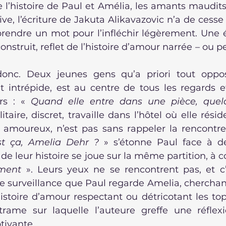
e l’histoire de Paul et Amélia, les amants maudits
ive, l’écriture de Jakuta Alikavazovic n’a de cesse 
rendre un mot pour l’infléchir légèrement. Une éc
onstruit, reflet de l’histoire d’amour narrée – ou pe
onc. Deux jeunes gens qu’a priori tout oppose.
 et intrépide, est au centre de tous les regards 
rs : « 
Quand elle entre dans une pièce, quelq
olitaire, discret, travaille dans l’hôtel où elle rési
e amoureux, n’est pas sans rappeler la rencontre 
st ça, Amelia Dehr ?
 » s’étonne Paul face à d
ement
 ». Leurs yeux ne se rencontrent pas, et c’
e surveillance que Paul regarde Amelia, cherchant
istoire d’amour respectant ou détricotant les top
trame sur laquelle l’auteure greffe une réflexio
tivante.