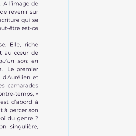
. A l’image de 
de revenir sur 
riture qui se 
ut-être est-ce 
 Elle, riche 
et au cœur de 
u’un sort en 
de.  Le premier 
d’Aurélien et 
es camarades 
médusés. La suite de leur histoire se joue sur la même partition, à contre-temps, « 
est d’abord à 
 à percer son 
oï du genre ? 
n singulière, 