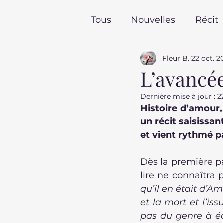
Tous
Nouvelles
Récit
Fleur B.
22 oct. 2
Poches pour l'été
To
L’avancée
Dernière mise à jour :
2
Les dernières sorties en
Histoire d’amour, 
un récit saisissan
et vient rythmé p
Dès la première pa
lire ne connaîtra 
qu’il en était d’Am
et la mort et l’is
pas du genre à éc