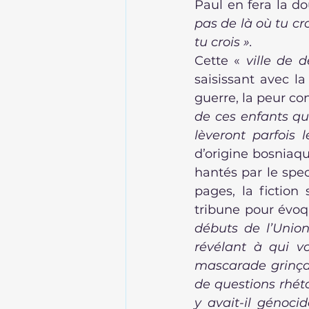
Paul en fera la do
pas de là où tu c
tu crois ».
Cette « 
ville de 
saisissant avec la
guerre, la peur co
de ces enfants qui
lèveront parfois 
d’origine bosniaqu
hantés par le spec
pages, la fiction 
tribune pour évoq
débuts de l’Union
révélant à qui vo
mascarade grinçan
de questions rhéto
y avait-il génocid