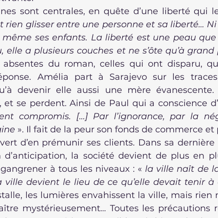
nes sont centrales, en quête d’une liberté qui le
 rien glisser entre une personne et sa liberté… Ni 
ni même ses enfants. La liberté est une peau que 
 elle a plusieurs couches et ne s’ôte qu’à grand 
 absentes du roman, celles qui ont disparu, qui
éponse. Amélia part à Sarajevo sur les trace
qu’à devenir elle aussi une mère évanescente
ent compromis. […] Par l’ignorance, par la nég
gine
 ». Il fait de la peur son fonds de commerce et 
vert d’en prémunir ses clients. Dans sa dernière pa
’anticipation, la société devient de plus en plus
a gangrener à tous les niveaux : « 
la ville naît de 
la ville devient le lieu de ce qu’elle devait tenir 
stalle, les lumières envahissent la ville, mais rien
aître mystérieusement… Toutes les précautions re