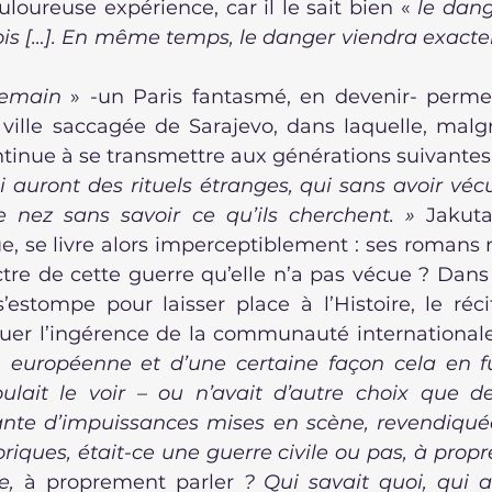
uloureuse expérience, car il le sait bien « 
le dang
rois […]. En même temps, le danger viendra exacte
demain
 » -un Paris fantasmé, en devenir- perm
 ville saccagée de Sarajevo, dans laquelle, malgré
ntinue à se transmettre aux générations suivantes
 auront des rituels étranges, qui sans avoir vécu 
le nez sans savoir ce qu’ils cherchent. » 
Jakuta
e, se livre alors imperceptiblement : ses romans n
tre de cette guerre qu’elle n’a pas vécue ? Dans d
s’estompe pour laisser place à l’Histoire, le récit
uer l’ingérence de la communauté international
 européenne et d’une certaine façon cela en fut
ulait le voir – ou n’avait d’autre choix que de
te d’impuissances mises en scène, revendiquées
riques, était-ce une guerre civile ou pas, à propr
e, 
à proprement parler
 ? Qui savait quoi, qui av