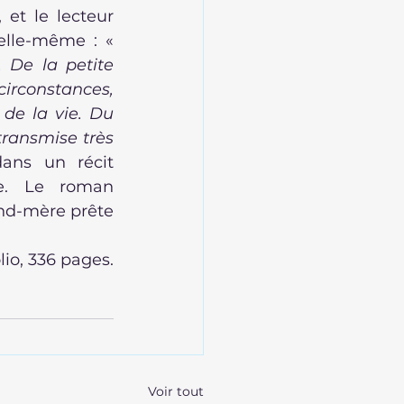
et le lecteur 
s’invite dans cette famille peu ordinaire qui vit ainsi repliée sur elle-même : « 
De la petite 
irconstances, 
de la vie. Du 
transmise très 
ans un récit 
e. Le roman 
nd-mère prête 
lio, 336 pages.
Voir tout