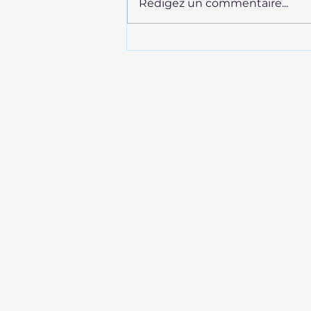
Rédigez un commentaire...
Un été sans les hommes, Siri
Hustvedt