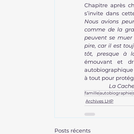
Chapitre après ch
Nous avions peur.
comme de la grand
peuvent se muer e
pire, car il est t
tôt, presque à l
émouvant et drô
autobiographique 
à tout pour protége
La Cach
famille
autobiographie
Archives LHP
Posts récents