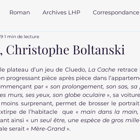
Roman
Archives LHP
Correspondance
19
1 min de lecture
ur du monde
rentrée littéraire 2025
, Christophe Boltanski
 poche
Roman policier
autobiographie
e plateau d’un jeu de Cluedo, 
La Cache 
retrace l
en progressant pièce après pièce dans l’appartem
commençant par « 
son prolongement, son sas, sa p
es murs, ses yeux, son globe oculaire
 », sa voiture
 moins surprenant, permet de brosser le portrait 
xtirpe de l’habitacle  que « 
main dans la main, c
ant ainsi « 
un seul être, une espèce de gros mille
ale serait
 « Mère-Grand
 ».