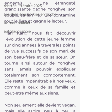
ennemis
 ». Une étrangeté 
rentrée littéraire 2025
grandissante gagne Yonghye, son 
Les dernières sorties en poche
couple, sa famille.  Elle contamine 
tout le livre et gagne le lecteur.
Roman policier
autobiographie
Han Kang nous fait découvrir 
l’évolution de cette jeune femme 
sur cinq années à travers les points 
de vue successifs de son mari, de 
son beau-frère et de sa sœur. On 
tourne ainsi autour de Yonghye 
sans jamais pouvoir expliquer 
totalement son comportement. 
Elle reste impénétrable à nos yeux, 
comme à ceux de sa famille et 
peut-être même aux siens.
Non seulement elle devient vegan, 
mais elle aspire peu à peu à 