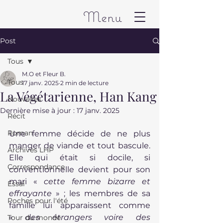
Menu
Post
Tous
M.O et Fleur B.
Tous
17 janv. 2025
2 min de lecture
La Végétarienne, Han Kang
Nouvelles
Dernière mise à jour :
17 janv. 2025
Récit
Roman
Une femme décide de ne plus 
manger de viande et tout bascule. 
Archives LHP
Elle qui était si docile, si 
Correspondance
conventionnelle devient pour son 
mari « 
cette femme bizarre et 
Essai
effrayante
 » ; les membres de sa 
Poches pour l'été
famille lui apparaissent comme 
« 
des étrangers voire des 
Tour du monde