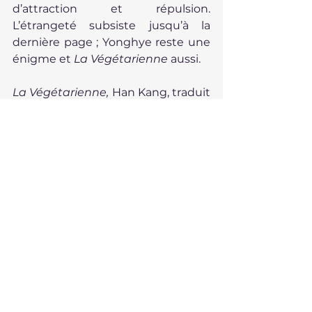
d’attraction et répulsion. 
L’étrangeté subsiste jusqu’à la 
dernière page ; Yonghye reste une 
énigme et 
La Végétarienne 
aussi.
La Végétarienne, 
Han Kang, traduit 
du coréen par Jeong Eun-Jin et 
Jacques Batilliot, Le Livre de poche, 
2015, 212 pages.
Roman
Voir tout
Posts récents