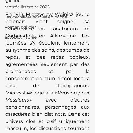
genre. 
rentrée littéraire 2025
En 1912, Mieczyslaw Wojnicz, jeune 
Les dernières sorties en poche
polonais, vient soigner sa 
Roman policier
tuberculose au sanatorium de 
Görbersdorf, en Allemagne. Les 
autobiographie
journées s’y écoulent lentement 
au rythme des soins, des temps de 
repos, et des repas copieux, 
agrémentées seulement par des 
promenades et par la 
consommation d’un alcool local à 
base de champignons. 
Mieczyslaw loge à la «
 Pension pour 
Messieurs 
» avec d’autres 
pensionnaires, personnages aux 
caractères bien distincts. Dans cet 
univers clos et oisif uniquement 
masculin, les discussions tournent 