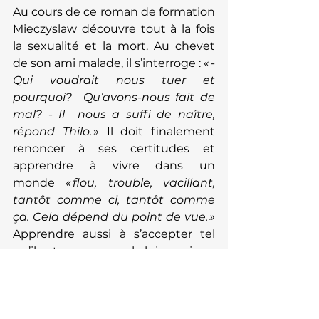
Au cours de ce roman de formation 
Mieczyslaw découvre tout à la fois 
la sexualité et la mort. Au chevet 
de son ami malade, il s’interroge : « - 
Qui voudrait nous tuer et 
pourquoi?  Qu’avons-nous fait de 
mal? - Il  nous a suffi de naître, 
répond Thilo.
 » Il doit finalement 
renoncer à ses certitudes et 
apprendre à vivre dans un 
monde
 « flou, trouble, vacillant, 
tantôt comme ci, tantôt comme 
ça. Cela dépend du point de vue. » 
Apprendre aussi
à s’accepter tel 
qu’il est car, comme le lui enseigne 
le médecin du sanatorium : 
« ce qui 
en nous est faible nous donne de 
la force. »