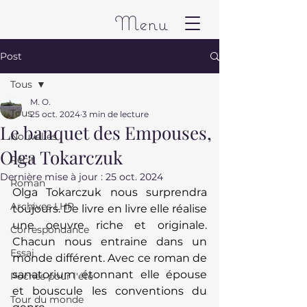
Menu
Post
Tous
M. O.
Tous
25 oct. 2024
3 min de lecture
Le banquet des Empouses,
Nouvelles
Olga Tokarczuk
Récit
Dernière mise à jour :
25 oct. 2024
Roman
Olga Tokarczuk nous surprendra 
Archives LHP
toujours. De livre en livre elle réalise 
une oeuvre riche et originale. 
Correspondance
Chacun nous entraine dans un 
Essai
monde différent. Avec ce roman de 
sanatorium étonnant elle épouse 
Poches pour l'été
et bouscule les conventions du 
Tour du monde