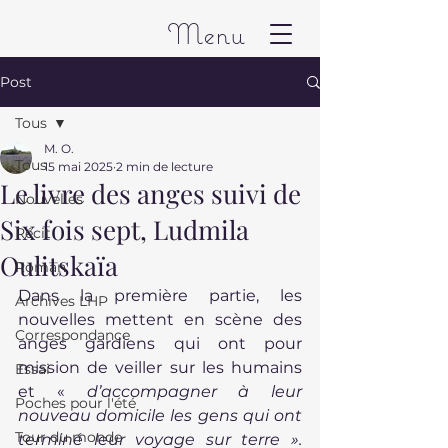
Menu
Post
Tous
M. O.
Tous
15 mai 2025
2 min de lecture
Le livre des anges suivi de
Nouvelles
Six fois sept, Ludmila
Récit
Oulitskaïa
Roman
Dans la première partie, les 
Archives LHP
nouvelles mettent en scène des 
Correspondance
anges gardiens qui ont pour 
mission de veiller sur les humains 
Essai
et « 
d’accompagner à leur 
Poches pour l'été
nouveau domicile les gens qui ont 
Tour du monde
terminé leur voyage sur terre ». 