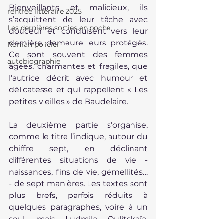
Bienveillants et malicieux, ils 
rentrée littéraire 2025
s’acquittent de leur tâche avec 
Les dernières sorties en poche
douceur et conduisent vers leur 
dernière demeure leurs protégés. 
Roman policier
Ce sont souvent des femmes 
autobiographie
âgées, charmantes et fragiles, que 
l’autrice décrit avec humour et 
délicatesse et qui rappellent « Les 
petites vieilles » de Baudelaire.
La deuxième partie s’organise, 
comme le titre l’indique, autour du 
chiffre sept, en déclinant 
différentes situations de vie - 
naissances, fins de vie, gémellités… 
- de sept manières. Les textes sont 
plus brefs, parfois réduits à 
quelques paragraphes, voire à un 
seul, mais Ludmila Oulitskaïa, 