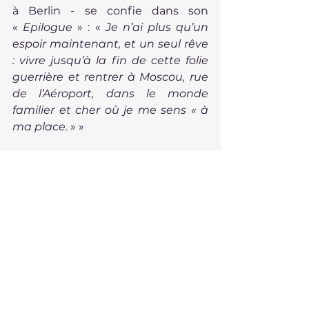
à Berlin - se confie dans son 
« 
Epilogue
 » : «
 Je n’ai plus qu’un 
espoir maintenant, et un seul rêve 
: vivre jusqu’à la fin de cette folie 
guerrière et rentrer à Moscou, rue 
de l’Aéroport, dans le monde 
familier et cher où je me sens « à 
ma place.
 » »
Le livre des anges 
suivi de 
Six fois 
sept
, Ludmila Oulitskaïa, traduit du 
russe par Sophie Benech, 
Gallimard, 2025, 123 pages.
Nouvelles
Voir tout
Posts récents