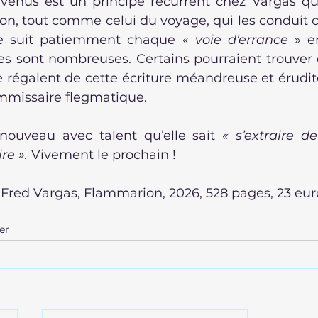
enus est un principe récurrent chez Vargas qui
tion, tout comme celui du voyage, qui les conduit ce
gue suit patiemment chaque « 
voie d’errance
 » e
es sont nombreuses. Certains pourraient trouver q
se régalent de cette écriture méandreuse et érudit
mmissaire flegmatique.
nouveau avec talent qu’elle sait 
« s’extraire de 
re ». 
Vivement le prochain !
 
Fred Vargas, Flammarion, 2026, 528 pages, 23 eur
er