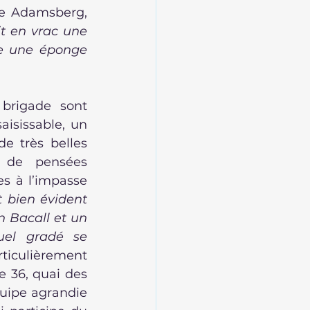
re Adamsberg, 
t en vrac une 
le une éponge 
rigade sont 
isissable, un 
e très belles 
 de pensées 
s à l’impasse 
st bien évident 
 Bacall et un 
uel gradé se 
ticulièrement 
e 36, quai des 
uipe agrandie 