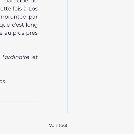
 participe du 
tte fois à Los 
mpruntée par 
ue c’est long 
e au plus près 
l’ordinaire et 
os.
Voir tout