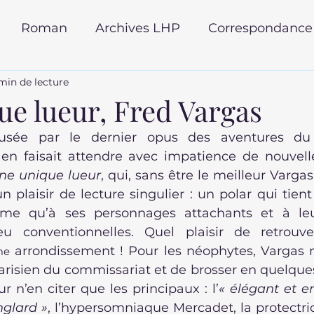
Roman
Archives LHP
Correspondance
min de lecture
ur du monde
rentrée littéraire 2025
ue lueur, Fred Vargas
usée par le dernier opus des aventures du 
 poche
Roman policier
autobiographie
 faisait attendre avec impatience de nouvelles
ne unique lueur
, qui, sans être le meilleur Varga
 plaisir de lecture singulier : un polar qui tient
ême qu’à ses personnages attachants et à le
peu conventionnelles. Quel plaisir de retrouve
 arrondissement ! Pour les néophytes, Vargas 
me
arisien du commissariat et de brosser en quelques 
r n’en citer que les principaux : l’
« élégant et e
glard »
, l’hypersomniaque Mercadet, la protectric