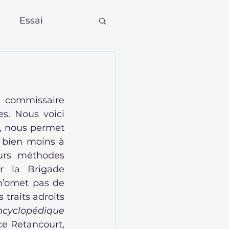
Essai
commissaire 
. Nous voici 
s, nous permet 
 bien moins à 
urs méthodes 
r la Brigade 
n’omet pas de 
traits adroits 
ncyclopédique 
e Retancourt, 