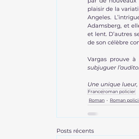
par de nouveaux v
plaisir de la varia
Angeles. L’intri
Adamsberg, et ell
et lent. D’autres 
de son célèbre co
Vargas prouve à 
subjuguer l’auditoi
Une unique lueur,
France
roman policier
Roman
Roman polici
Posts récents