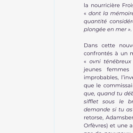
la nourricière Fro
« 
dont la mémoire
quantité considér
plongée en mer ».
Dans cette nouv
confrontés à un me
« 
ovni
ténébreux
jeunes femmes b
improbables, l’in
que le commissai
que, quand tu déb
sifflet sous le 
demande si tu as 
retorse, Adamsber
Orfèvres) et une 