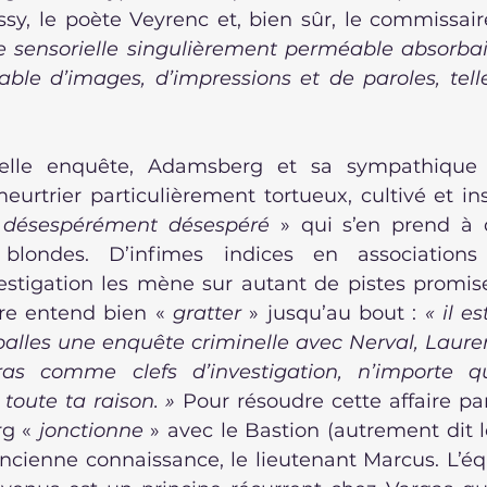
issy, le poète Veyrenc et, bien sûr, le commissai
 sensorielle singulièrement perméable absorbai
able d’images, d’impressions et de paroles, tel
elle enquête, Adamsberg et sa sympathique b
urtrier particulièrement tortueux, cultivé et insa
 désespérément désespéré 
» qui s’en prend à d
londes. D’infimes indices en associations
vestigation les mène sur autant de pistes promise
re entend bien « 
gratter
 » jusqu’au bout : 
« il e
alles une enquête criminelle avec Nerval, Lauren
bras comme clefs d’investigation, n’importe q
toute ta raison. » 
Pour résoudre cette affaire par
g « 
jonctionne
 » avec le Bastion (autrement dit l
ancienne connaissance, le lieutenant Marcus. L’éq