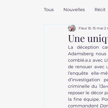
Tous
Nouvelles
Récit
Fleur B.
15 mai
2 
Poches pour l'été
To
Une uniq
La déception ca
Les dernières sorties en
Adamsberg nous en
comblé.e.s avec 
U
de renouer avec un
l’enquête elle-m
d’investigation 
criminelle du 13
è
reposer le décor p
la fine équipe. Pou
commandant Dan