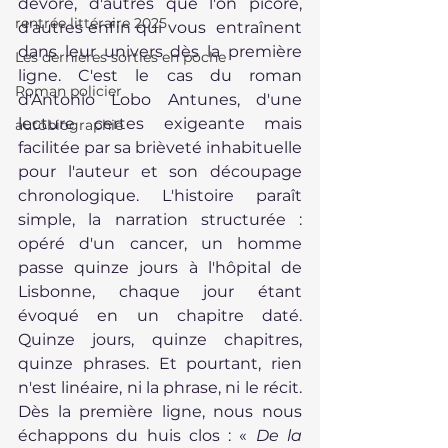
dévore, d'autres que l'on picore, 
rentrée littéraire 2025
d'autres enfin qui vous  entraînent 
dans leur univers dès la première 
Les dernières sorties en poche
ligne. C'est le cas du roman 
Roman policier
d'Antonio Lobo Antunes, d'une 
lecture certes exigeante mais 
autobiographie
facilitée par sa brièveté inhabituelle 
pour l'auteur et son découpage 
chronologique. L'histoire paraît 
simple, la narration structurée : 
opéré d'un cancer, un homme 
passe quinze jours à l'hôpital de 
Lisbonne, chaque jour étant 
évoqué en un chapitre daté. 
Quinze jours, quinze chapitres, 
quinze phrases. Et pourtant, rien 
n'est linéaire, ni la phrase, ni le récit. 
Dès la première ligne, nous nous 
échappons du huis clos : « 
De la 