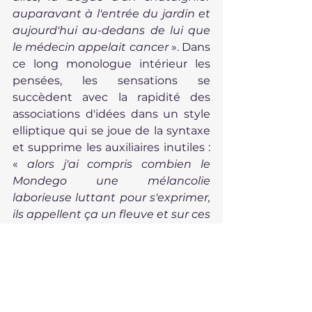
auparavant à l'entrée du jardin et 
aujourd'hui au-dedans de lui que 
le médecin appelait cancer
 ». Dans 
ce long monologue intérieur les 
pensées, les sensations se 
succèdent avec la rapidité des 
associations d'idées dans un style 
elliptique qui se joue de la syntaxe 
et supprime les auxiliaires inutiles : 
«
 alors j'ai compris combien le 
Mondego une mélancolie 
laborieuse luttant pour s'exprimer, 
ils appellent ça un fleuve et sur ces 
rives nous cheminons avec l'espoir 
que ce soit en direction de la mer 
quand la mer inexistante, des pins, 
l'envie de faire connaissance de 
dona Lurdes »