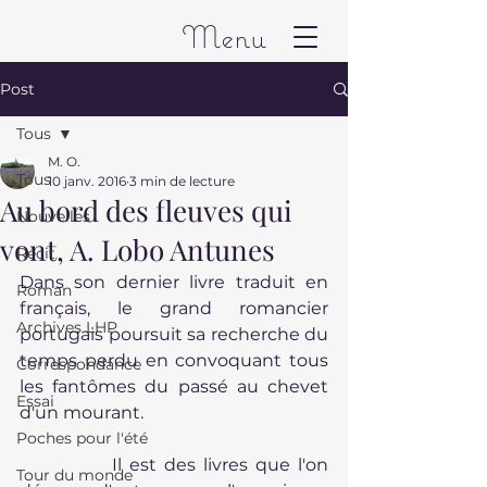
Menu
Post
Tous
M. O.
Tous
10 janv. 2016
3 min de lecture
Au bord des fleuves qui
Nouvelles
vont, A. Lobo Antunes
Récit
Dans son dernier livre traduit en 
Roman
français, le grand romancier 
Archives LHP
portugais poursuit sa recherche du 
temps perdu en convoquant tous 
Correspondance
les fantômes du passé au chevet 
Essai
d'un mourant. 
Poches pour l'été
            Il est des livres que l'on 
Tour du monde