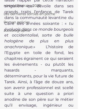
laisse happer par cette narration 
rentrée littéraire 2025
singulière qui dévoile dans ses 
grands traits l’enfance de Tarek 
Les dernières sorties en poche
dans la communauté levantine du 
Roman policier
Caire des années soixante : « 
tu 
évoluais dans ce monde bourgeois 
autobiographie
et occidentalisé, sorte de bulle 
halogène de plus en plus 
anachronique.
»  L’histoire de 
l’Egypte en toile de fond, les 
chapitres égrainent ce qui seraient 
les évènements - ou plutôt les 
hasards - marquants, 
déterminants, pour la vie future de 
Tarek. Ainsi, à l’âge de douze ans, 
son avenir professionnel est scellé 
suite à une question a priori 
anodine de son père sur le métier 
qu’il envisage, ingénieur ou 