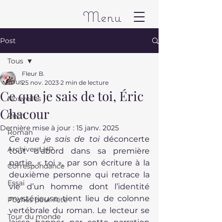
Menu
Post
Tous
Fleur B.
Tous
25 nov. 2023
2 min de lecture
Ce que je sais de toi, Éric
Nouvelles
Chacour
Récit
Dernière mise à jour :
15 janv. 2025
Roman
Ce que je sais de toi
 déconcerte 
Archives LHP
tout d’abord dans sa première 
partie, « toi », par son écriture à la 
Correspondance
deuxième personne qui retrace la 
Essai
vie d’un homme dont l’identité 
mystérieuse tient lieu de colonne 
Poches pour l'été
vertébrale du roman. Le lecteur se 
Tour du monde