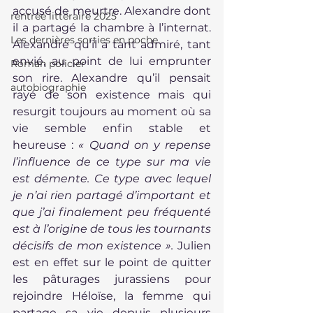
accusé de meurtre. Alexandre dont 
rentrée littéraire 2025
il a partagé la chambre à l’internat. 
Les dernières sorties en poche
Alexandre qu’il a tant admiré, tant 
envié, au point de lui emprunter 
Roman policier
son rire. Alexandre qu’il pensait 
autobiographie
rayé de son existence mais qui 
resurgit toujours au moment où sa 
vie semble enfin stable et 
heureuse : 
« Quand on y repense 
l’influence de ce type sur ma vie 
est démente. Ce type avec lequel 
je n’ai rien partagé d’important et 
que j’ai finalement peu fréquenté 
est à l’origine de tous les tournants 
décisifs de mon existence ».
 Julien 
est en effet sur le point de quitter 
les pâturages jurassiens pour 
rejoindre Héloïse, la femme qui 
partage sa vie depuis plusieurs 