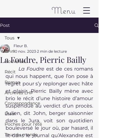
Menu
Post
Tous
Fleur B.
Tous
10 nov. 2023
2 min de lecture
La Foudre, Pierric Bailly
Nouvelles
La Foudre 
est de ces romans 
Récit
qui nous happent, que l’on pose à 
Roman
regret pour s’y replonger avec hâte 
et plaisir. Pierric Bailly mène avec 
Archives LHP
brio le récit d’une histoire d’amour 
Correspondance
suspendue au verdict d’un procès. 
Julien, dit John, berger saisonnier 
Essai
dans le Jura, voit son quotidien 
Poches pour l'été
bouleversé le jour où, par hasard, il 
Tour du monde
lit dans le journal qu’Alexandre est 