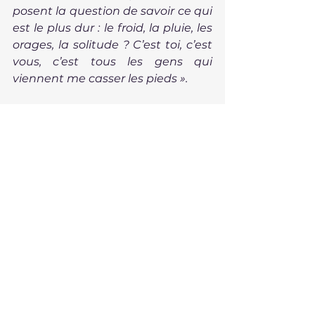
posent la question de savoir ce qui 
est le plus dur : le froid, la pluie, les 
orages, la solitude ? C’est toi, c’est 
vous, c’est tous les gens qui 
viennent me casser les pieds ».
La Foudre
, Pierric Bailly, P.O.L, 2023, 
458 pages.
France
amour
Roman
Voir tout
Posts récents