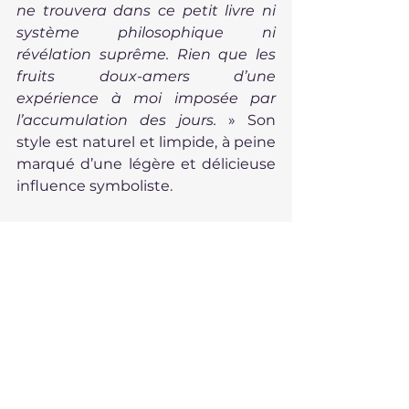
ne trouvera dans ce petit livre ni 
système philosophique ni 
révélation suprême. Rien que les 
fruits doux-amers d’une 
expérience à moi imposée par 
l’accumulation des jours.
 » Son 
style est naturel et limpide, à peine 
marqué d’une légère et délicieuse 
influence symboliste.  
Simplicité et élégance. Le petit 
livre d’une grande dame.
Mon Nouveau Testament,
 Simone, 
Gallimard, 1970, 97 pages.
[1]
 Leurs lettres ont été publiées :