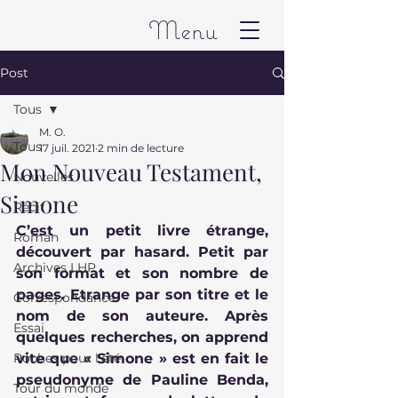
Menu
Post
Tous
M. O.
Tous
17 juil. 2021
2 min de lecture
Mon Nouveau Testament,
Nouvelles
Simone
Récit
C’est un petit livre étrange, 
Roman
découvert par hasard. Petit par 
Archives LHP
son format et son nombre de 
pages. Etrange par son titre et le 
Correspondance
nom de son auteure. Après 
Essai
quelques recherches, on apprend 
Poches pour l'été
vite que « Simone » est en fait le 
pseudonyme de Pauline Benda, 
Tour du monde