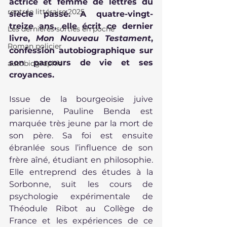
actrice et femme de lettres du 
rentrée littéraire 2025
siècle passé. A quatre-vingt-
treize ans, elle écrit ce dernier 
Les dernières sorties en poche
livre, 
Mon Nouveau Testament
, 
Roman policier
confession autobiographique sur 
son parcours de vie et ses 
autobiographie
croyances. 
Issue de la bourgeoisie juive 
parisienne, Pauline Benda est 
marquée très jeune par la mort de 
son père. Sa foi est ensuite 
ébranlée sous l’influence de son 
frère aîné, étudiant en philosophie. 
Elle entreprend des études à la 
Sorbonne, suit les cours de 
psychologie expérimentale de 
Théodule Ribot au Collège de 
France et les expériences de ce 