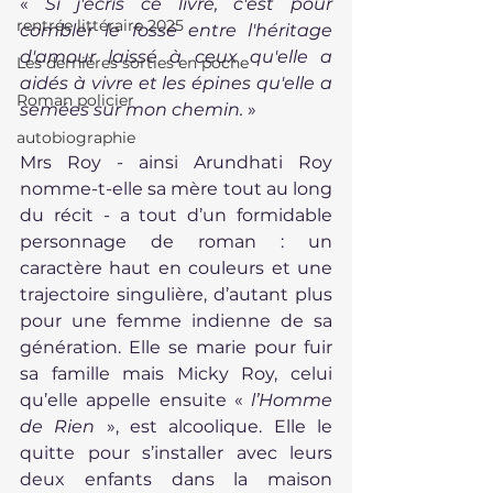
« 
Si j'écris ce livre, c'est pour 
rentrée littéraire 2025
combler le fossé entre l'héritage 
d'amour laissé à ceux qu'elle a 
Les dernières sorties en poche
aidés à vivre et les épines qu'elle a 
Roman policier
semées sur mon chemin.
 »
autobiographie
Mrs Roy - ainsi Arundhati Roy 
nomme-t-elle sa mère tout au long 
du récit - a tout d’un formidable 
personnage de roman : un 
caractère haut en couleurs et une 
trajectoire singulière, d’autant plus 
pour une femme indienne de sa 
génération. Elle se marie pour fuir 
sa famille mais Micky Roy, celui 
qu’elle appelle ensuite « 
l’Homme 
de Rien
 », est alcoolique. Elle le 
quitte pour s’installer avec leurs 
deux enfants dans la maison 