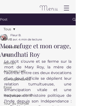
Menu
Post
Tous
Fleur B.
Tous
3 avr.
4 min de lecture
Mon refuge et mon orage,
Nouvelles
Arundhati Roy
Récit
Le récit s’ouvre et se ferme sur la 
Roman
mort de Mary Roy, la mère de 
Archives LHP
l’autrice. Entre ces deux évocations 
d’un deuil difficile se déplient leur 
Correspondance
relation tumultueuse, une 
Essai
émancipation vitale et une 
Poches pour l'été
esquisse de l’histoire politique de 
l’Inde depuis son Indépendance : 
Tour du monde