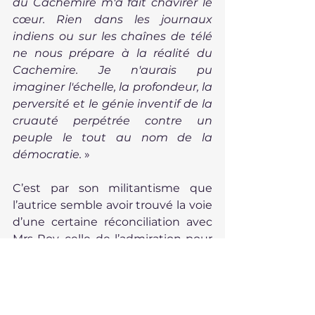
du Cachemire m'a fait chavirer le 
cœur. Rien dans les journaux 
indiens ou sur les chaînes de télé 
ne nous prépare à la réalité du 
Cachemire. Je n'aurais pu 
imaginer l'échelle, la profondeur, la 
perversité et le génie inventif de la 
cruauté perpétrée contre un 
peuple le tout au nom de la 
démocratie.
 »
C’est par son militantisme que 
l’autrice semble avoir trouvé la voie 
d’une certaine réconciliation avec 
Mrs Roy, celle de l’admiration pour 
une femme qui fit abroger une loi 
patriarcale et créa une sorte de 
microcosme matriarcal. La fin du 
récit montre ce délicat 